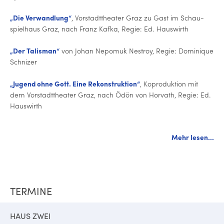
„Die Ver­wand­lung“
, Vor­stadt­thea­ter Graz zu Gast im Schau­
spiel­haus Graz, nach Franz Kafka, Regie: Ed. Hauswirth
„Der Talisman“
von Johan Nepomuk Nestroy, Regie: Dominique
Schnizer
„Jugend ohne Gott. Eine Re­kon­struk­ti­on“
, Ko­pro­duk­ti­on mit
dem Vor­stadt­thea­ter Graz, nach Ödön von Horvath, Regie: Ed.
Hauswirth
Mehr lesen...
TERMINE
HAUS ZWEI