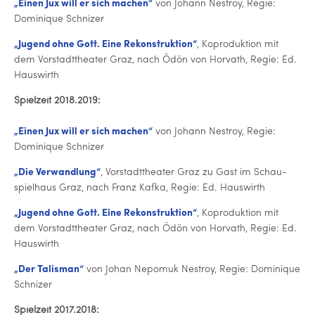
„Einen Jux will er sich machen“
von Johann Nestroy, Regie:
Dominique Schnizer
„Jugend ohne Gott. Eine Re­kon­struk­ti­on“
, Ko­pro­duk­ti­on mit
dem Vor­stadt­thea­ter Graz, nach Ödön von Horvath, Regie: Ed.
Hauswirth
Spielzeit 2018.2019:
„Einen Jux will er sich machen“
von Johann Nestroy, Regie:
Dominique Schnizer
„Die Ver­wand­lung“
, Vor­stadt­thea­ter Graz zu Gast im Schau­
spiel­haus Graz, nach Franz Kafka, Regie: Ed. Hauswirth
„Jugend ohne Gott. Eine Re­kon­struk­ti­on“
, Ko­pro­duk­ti­on mit
dem Vor­stadt­thea­ter Graz, nach Ödön von Horvath, Regie: Ed.
Hauswirth
„Der Talisman“
von Johan Nepomuk Nestroy, Regie: Dominique
Schnizer
Spielzeit 2017.2018: