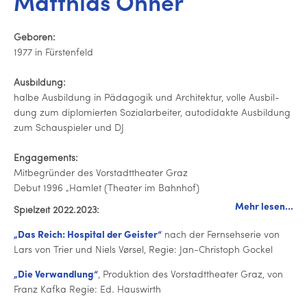
Matthias Ohner
Geboren:
1977 in Fürs­ten­feld
Aus­bil­dung:
halbe Aus­bil­dung in Pädagogik und Ar­chi­tek­tur, volle Aus­bil­
dung zum di­plo­mier­ten So­zi­al­ar­bei­ter, au­to­di­dak­te Aus­bil­dung
zum Schau­spie­ler und DJ
En­ga­ge­ments:
Mit­be­grün­der des Vor­stadt­thea­ter Graz
Debut 1996 „Hamlet (Theater im Bahnhof)
Mehr lesen...
Spielzeit 2022.2023:
„Das Reich: Hospital der Geister“
nach der Fern­seh­se­rie von
Lars von Trier und Niels Vørsel, Regie: Jan-Chris­toph Gockel
„Die Ver­wand­lung“
, Pro­duk­ti­on des Vor­stadt­thea­ter Graz, von
Franz Kafka Regie: Ed. Hauswirth