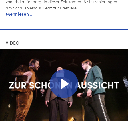
von Iris Lau­fen­berg. In dieser Zeit kamen 162 In­sze­nie­run­gen
am Schau­spiel­haus Graz zur Premiere.
Mehr lesen ...
VIDEO